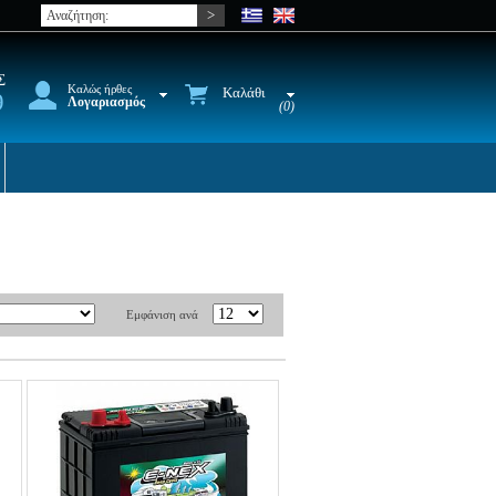
Σ
Καλώς ήρθες
Καλάθι
9
Λογαριασμός
(0)
Εμφάνιση ανά