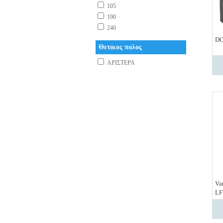
105
190
240
DC
Θετικος πολος
ΑΡΙΣΤΕΡΑ
Va
LF