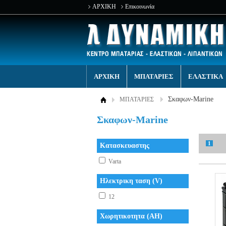
ΑΡΧΙΚΗ
Επικοινωνία
ΑΡΧΙΚΗ
ΜΠΑΤΑΡΙΕΣ
ΕΛΑΣΤΙΚΑ
Σκαφων-Marine
ΜΠΑΤΑΡΙΕΣ
Σκαφων-Marine
1
Κατασκευαστης
Varta
Ηλεκτρικη ταση (V)
12
Χωρητικοτητα (AH)