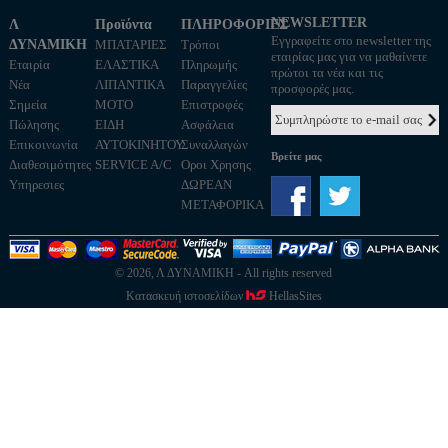
NEWSLETTER
Λ
Προϊόντα
ΠΛΗΡΟΦΟΡΙΕΣ
Εγγραφείτε στο newsletter της
ΔΥΝΑΜΙΚΗ
ΜΠΑΤΑΡΙΕΣ
Τρόποι
εταιρίας μας για να μαθαίνετε
Εταιρία
ΕΛΑΣΤΙΚΑ
Πληρωμής
πρώτοι τα νέα και τις
Νέα
ΛΙΠΑΝΤΙΚΑ
Παραγγελίες
προσφορές μας.
Σημεία
MOTO
Επιστροφές
Πώλησης
ΕΙΔΗ
Ασφάλεια
Επικοινωνία
ΑΥΤΟΚΙΝΗΤΟΥ
Συναλλαγών
Βρείτε μας
Διαθεσιμότητες
SERVICE A/C
Οροι Χρησης
Υπηρεσιες
ΔΩΡΕΑΝ
ΜΕΤΑΦΟΡΙΚΑ
© 2026, Λ ΔΥΝΑΜΙΚΗ - All rights reserved
Κατασκευή ιστοσελίδων
HellasSites