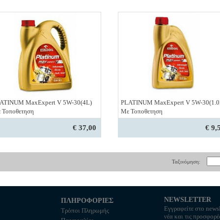
ATINUM MaxExpert V 5W-30(4L)
PLATINUM MaxExpert V 5W-30(1.0
 Τοποθετηση
Με Τοποθετηση
€ 37,00
€ 9,
Ταξινόμηση:
NEWSLETTER
ΠΛΗΡΟΦΟΡΙΕΣ
Εγγραφείτε στο newsl
Τρόποι Πληρωμής
νέα και τις προσφορέ