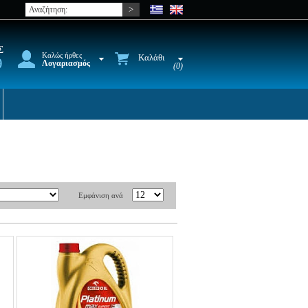
Σ
Καλώς ήρθες
Καλάθι
9
Λογαριασμός
(0)
Εμφάνιση ανά