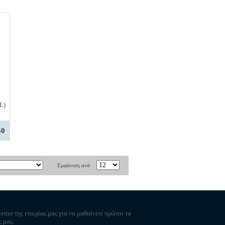
L)
50
Εμφάνιση ανά
etter της εταιρίας μας για να μαθαίνετε πρώτοι τα
ς μας.