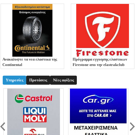
Ανακαλυψτε τα νεα ελαστικα της
Πρόγραμμα εγγυησης ελαστικων
Continental
Firestone απο την elastrakclub
Υπηρεσίες
Προτάσεις
Νέες αφίξεις