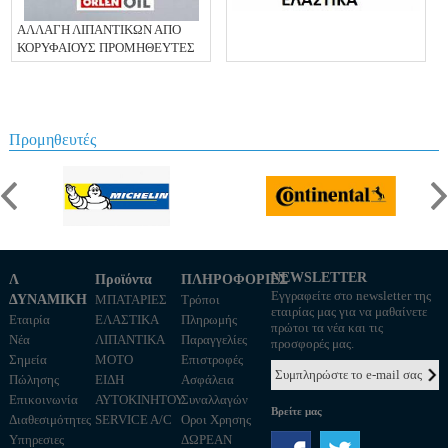
ΑΛΛΑΓΗ ΛΙΠΑΝΤΙΚΩΝ ΑΠΟ
ΚΟΡΥΦΑΙΟΥΣ ΠΡΟΜΗΘΕΥΤΕΣ
Προμηθευτές
NEWSLETTER
Λ
Προϊόντα
ΠΛΗΡΟΦΟΡΙΕΣ
Εγγραφείτε στο newsletter της
ΔΥΝΑΜΙΚΗ
ΜΠΑΤΑΡΙΕΣ
Τρόποι
εταιρίας μας για να μαθαίνετε
Εταιρία
ΕΛΑΣΤΙΚΑ
Πληρωμής
πρώτοι τα νέα και τις
Νέα
ΛΙΠΑΝΤΙΚΑ
Παραγγελίες
προσφορές μας.
Σημεία
MOTO
Επιστροφές
Πώλησης
ΕΙΔΗ
Ασφάλεια
Επικοινωνία
ΑΥΤΟΚΙΝΗΤΟΥ
Συναλλαγών
Βρείτε μας
Διαθεσιμότητες
SERVICE A/C
Οροι Χρησης
Υπηρεσιες
ΔΩΡΕΑΝ