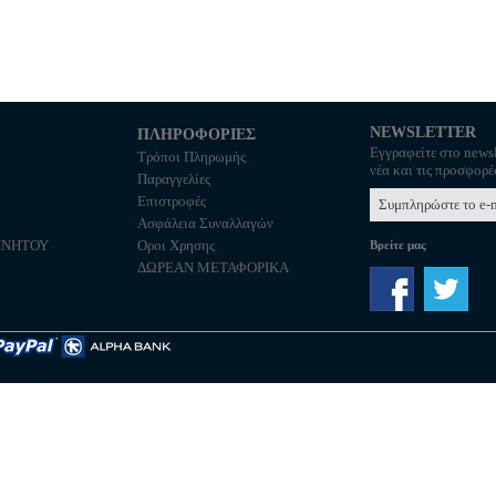
NEWSLETTER
ΠΛΗΡΟΦΟΡΙΕΣ
Εγγραφείτε στο newsl
Τρόποι Πληρωμής
νέα και τις προσφορέ
Παραγγελίες
Επιστροφές
Ασφάλεια Συναλλαγών
ΙΝΗΤΟΥ
Οροι Χρησης
Βρείτε μας
C
ΔΩΡΕΑΝ ΜΕΤΑΦΟΡΙΚΑ