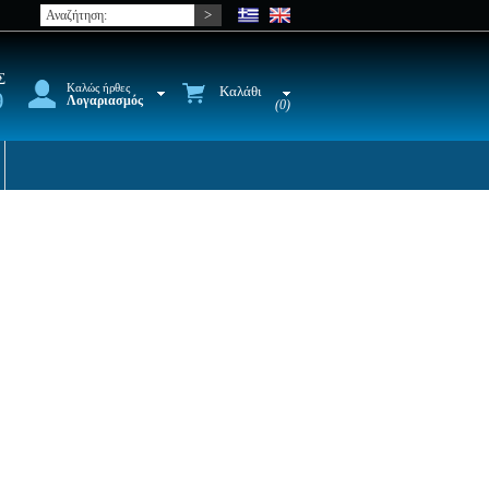
Σ
Καλώς ήρθες
Καλάθι
9
Λογαριασμός
(0)