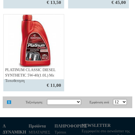
€ 13,50
€ 45,00
PLATINUM CLASSIC DIESEL
SYNTHETIC 5W-40(1.0L) Με
Τοποθετηση
€ 11,00
1
Ταξινόμηση:
Εμφάνιση ανά
NEWSLETTER
Λ
Προϊόντα
ΠΛΗΡΟΦΟΡΙΕΣ
Εγγραφείτε στο newsletter της
ΔΥΝΑΜΙΚΗ
ΜΠΑΤΑΡΙΕΣ
Τρόποι