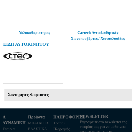
Υαλοκαθαριστηρες
Cartech Αντιολισθητικές
Χιονοκουβέρτες / Χιονοαλυσίδες
ΕΙΔΗ ΑΥΤΟΚΙΝΗΤΟΥ
Συντηρητες-Φορτιστες
NEWSLETTER
Λ
Προϊόντα
ΠΛΗΡΟΦΟΡΙΕΣ
Εγγραφείτε στο newsletter της
ΔΥΝΑΜΙΚΗ
ΜΠΑΤΑΡΙΕΣ
Τρόποι
εταιρίας μας για να μαθαίνετε
Εταιρία
ΕΛΑΣΤΙΚΑ
Πληρωμής
πρώτοι τα νέα και τις