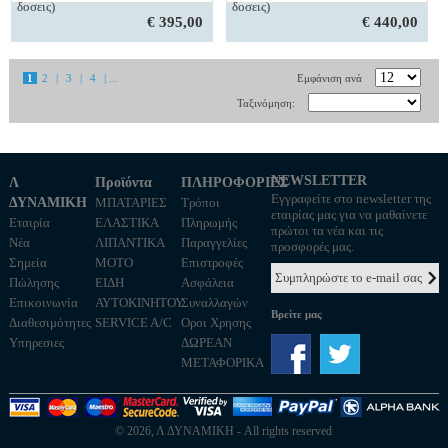
δοσεις)
δοσεις)
€ 395,00
€ 440,00
1
2
|
3
|
4
| ...
Εμφάνιση ανά
Ταξινόμηση:
NEWSLETTER
Λ
Προϊόντα
ΠΛΗΡΟΦΟΡΙΕΣ
Εγγραφείτε στο newsletter της
ΔΥΝΑΜΙΚΗ
ΜΠΑΤΑΡΙΕΣ
Τρόποι
εταιρίας μας για να μαθαίνετε
Εταιρία
ΕΛΑΣΤΙΚΑ
Πληρωμής
πρώτοι τα νέα και τις
Νέα
ΛΙΠΑΝΤΙΚΑ
Παραγγελίες
προσφορές μας.
Σημεία
MOTO
Επιστροφές
Πώλησης
ΕΙΔΗ
Ασφάλεια
Επικοινωνία
ΑΥΤΟΚΙΝΗΤΟΥ
Συναλλαγών
Βρείτε μας
Διαθεσιμότητες
SERVICE A/C
Οροι Χρησης
Υπηρεσιες
ΔΩΡΕΑΝ
ΜΕΤΑΦΟΡΙΚΑ
© 2026, Λ ΔΥΝΑΜΙΚΗ - All rights reserved