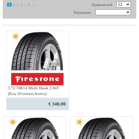
1
2
|
3
|
4
| ...
Εμφάνιση ανά
Ταξινόμηση:
175/70R14 Multi Hawk 2 84T
(Εως 10-ατοκες δοσεις)
€ 340,00