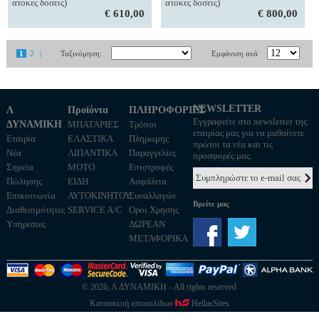
ατοκες δοσεις)
ατοκες δοσεις)
€ 610,00
€ 800,00
1
2
|
Ταξινόμηση:
Εμφάνιση ανά
NEWSLETTER
Λ
Προϊόντα
ΠΛΗΡΟΦΟΡΙΕΣ
Εγγραφείτε στο newsletter της
ΔΥΝΑΜΙΚΗ
ΜΠΑΤΑΡΙΕΣ
Τρόποι
εταιρίας μας για να μαθαίνετε
Εταιρία
ΕΛΑΣΤΙΚΑ
Πληρωμής
πρώτοι τα νέα και τις
Νέα
ΛΙΠΑΝΤΙΚΑ
Παραγγελίες
προσφορές μας.
Σημεία
MOTO
Επιστροφές
Πώλησης
ΕΙΔΗ
Ασφάλεια
Επικοινωνία
ΑΥΤΟΚΙΝΗΤΟΥ
Συναλλαγών
Βρείτε μας
Διαθεσιμότητες
SERVICE A/C
Οροι Χρησης
Υπηρεσιες
ΔΩΡΕΑΝ
ΜΕΤΑΦΟΡΙΚΑ
© 2026, Λ ΔΥΝΑΜΙΚΗ - All rights reserved
Κατασκευή ιστοσελίδων
HellasSites