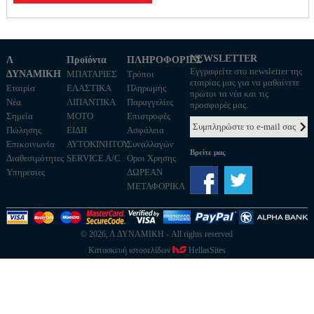
NEWSLETTER
Λ
Προϊόντα
ΠΛΗΡΟΦΟΡΙΕΣ
Εγγραφείτε στο newsletter της
ΔΥΝΑΜΙΚΗ
ΜΠΑΤΑΡΙΕΣ
Τρόποι
εταιρίας μας για να μαθαίνετε
Εταιρία
ΕΛΑΣΤΙΚΑ
Πληρωμής
πρώτοι τα νέα και τις
Νέα
ΛΙΠΑΝΤΙΚΑ
Παραγγελίες
προσφορές μας.
Σημεία
MOTO
Επιστροφές
Πώλησης
ΕΙΔΗ
Ασφάλεια
Επικοινωνία
ΑΥΤΟΚΙΝΗΤΟΥ
Συναλλαγών
Βρείτε μας
Διαθεσιμότητες
SERVICE A/C
Οροι Χρησης
Υπηρεσιες
ΔΩΡΕΑΝ
ΜΕΤΑΦΟΡΙΚΑ
© 2026, Λ ΔΥΝΑΜΙΚΗ - All rights reserved
Κατασκευή ιστοσελίδων
HellasSites