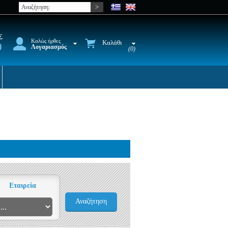
Σ
Καλώς ήρθες
Καλάθι
9
Λογαριασμός
(0)
Εταιρεία
Αναζήτηση