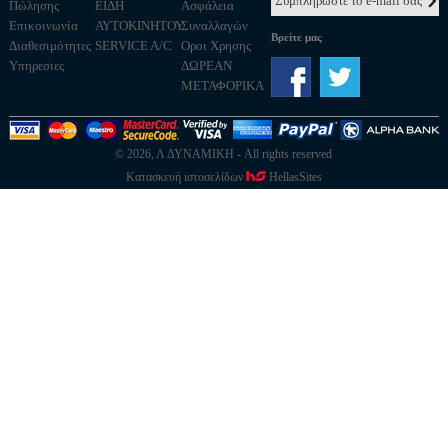
Πώλησης
ΕΙΔΗ
Ασφάλεια
Επικοινωνία
ΑΥΤΟΚΙΝΗΤΟΥ
Συναλλαγών
Βρείτε μας
Διαθεσιμότητες
SERVICE A/C
Οροι Χρησης
Υπηρεσιες
ΔΩΡΕΑΝ
ΜΕΤΑΦΟΡΙΚΑ
© 2026, Λ ΔΥΝΑΜΙΚΗ - All rights reserved
Κατασκευή ιστοσελίδων
HellasSites